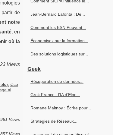
Comment SICPA Influence le...
hnologies
partir de
Jean-Bernard Lafonta : De...
ent notre
Comment les ESN Peuvent...
santé, en
Économisez sur la formation...
nir où la
Des solutions logistiques sur...
523 Views
Geek
Récupération de données...
uels grâce
age.ai
Grok France : l’IA d’Elon...
Romane Maltnoy : Écrire pour...
961 Views
Stratégies de Réseaux...
857 Views
Lancement du campus Sicpa à...