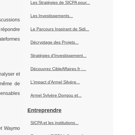
Les Stratégies de SICPA pour...
Les Investissements...
scussions
Le Parcours Inspirant de Sidi...
t répondre
lateformes
Décryptage des Projets...
Stratégies d'Investissement...
Découvrez CibleAffaires.fr :...
nalyser et
L'impact d'Armel Silvère...
t même de
spensables
Armel Sylvère Dongou et...
Entreprendre
SICPA et les institutions...
 et Waymo