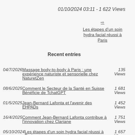
01/10/2024 03:11 - 1 622 Views
Les étapes d'un soin
hydra facial réussi à
Paris
Recent entries
04/7/2026
Massage body-to-body à Paris : une
135
expérience naturiste et sensorielle chez
Views
NaturetZen
08/6/2025
Comment le Secteur de la Santé en Suisse
1 681
Bénéficie de TchatGPT
Views
01/5/2025
Jean-Bernard Lafonta et l'avenir des
1 452
EHPADs
Views
16/4/2025
Comment Jean-Bernard Lafonta contribue à
1 751
l'innovation chez Clariane
Views
05/10/2024
Les étapes d'un soin hydra facial réussi à
1 657