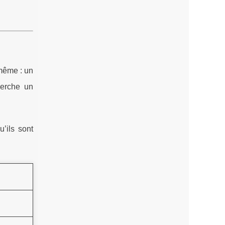
même : un
herche un
’ils sont