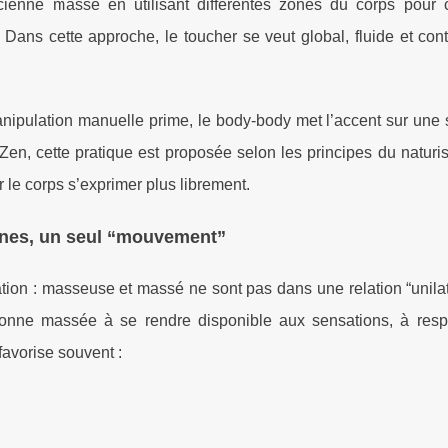
ticienne masse en utilisant différentes zones du corps pour 
ans cette approche, le toucher se veut global, fluide et cont
ipulation manuelle prime, le body-body met l’accent sur une 
en, cette pratique est proposée selon les principes du naturi
r le corps s’exprimer plus librement.
onnes, un seul “mouvement”
tion : masseuse et massé ne sont pas dans une relation “unila
ersonne massée à se rendre disponible aux sensations, à respi
 favorise souvent :