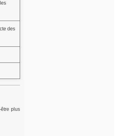
les
ecte des
être plus