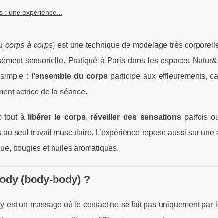
 : une expérience...
u
corps à corps
) est une technique de modelage très corporell
ément sensorielle. Pratiqué à Paris dans les espaces Natur&Z
 simple :
l’ensemble du corps
participe aux effleurements, c
ent actrice de la séance.
t tout à
libérer le corps
,
réveiller des sensations
parfois ou
s au seul travail musculaire. L’expérience repose aussi sur un
ue, bougies et huiles aromatiques.
ody (body-body) ?
est un massage où le contact ne se fait pas uniquement par l