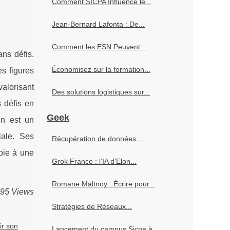
Comment SICPA Influence le...
Jean-Bernard Lafonta : De...
Comment les ESN Peuvent...
ns défis.
Économisez sur la formation...
s figures
alorisant
Des solutions logistiques sur...
 défis en
Geek
in est un
iale. Ses
Récupération de données...
oie à une
Grok France : l’IA d’Elon...
Romane Maltnoy : Écrire pour...
695 Views
Stratégies de Réseaux...
ir son
Lancement du campus Sicpa à...