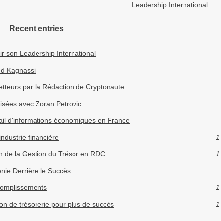
Leadership International
Recent entries
r son Leadership International
ed Kagnassi
tteurs par la Rédaction de Cryptonaute
lisées avec Zoran Petrovic
rtail d'informations économiques en France
industrie financière
1
on de la Gestion du Trésor en RDC
1
énie Derrière le Succès
ccomplissements
1
ion de trésorerie pour plus de succès
1