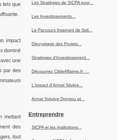
Les Stratégies de SICPA pour...
 tels que
ffisante.
Les Investissements...
Le Parcours Inspirant de Sidi...
un impact
Décryptage des Projets...
ois dominé
Stratégies d'Investissement...
x avec une
s par des
Découvrez CibleAffaires.fr :...
sommateurs
L'impact d'Armel Silvère...
Armel Sylvère Dongou et...
Entreprendre
n mettant
ement des
SICPA et les institutions...
gers, tout