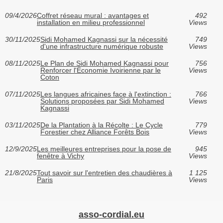
09/4/2026
Coffret réseau mural : avantages et
492
installation en milieu professionnel
Views
30/11/2025
Sidi Mohamed Kagnassi sur la nécessité
749
d'une infrastructure numérique robuste
Views
08/11/2025
Le Plan de Sidi Mohamed Kagnassi pour
756
Renforcer l'Économie Ivoirienne par le
Views
Coton
07/11/2025
Les langues africaines face à l'extinction :
766
Solutions proposées par Sidi Mohamed
Views
Kagnassi
03/11/2025
De la Plantation à la Récolte : Le Cycle
779
Forestier chez Alliance Forêts Bois
Views
12/9/2025
Les meilleures entreprises pour la pose de
945
fenêtre à Vichy
Views
21/8/2025
Tout savoir sur l'entretien des chaudières à
1 125
Paris
Views
asso-cordial.eu