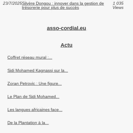
23/7/2025
Silvère Dongou : innover dans la gestion de
1 035
trésorerie pour plus de succès
Views
asso-cordial.eu
Actu
Coffret réseau mural :...
Sidi Mohamed Kagnassi sur la...
Zoran Petrovic : Une figure...
Le Plan de Sidi Mohamed...
Les langues africaines face...
De la Plantation à la...