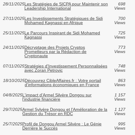
28/11/2025
Les Stratégies de SICPA pour Maintenir son
698
Leadership International
Views
27/11/2025
Les Investissements Stratégiques de Sidi
700
Mohamed Kagnassi en Afrique
Views
25/11/2025
Le Parcours Inspirant de Sidi Mohamed
725
Kagnassi
Views
24/11/2025
Décryptage des Projets Cryptos
773
Prometteurs par la Rédaction de
Views
Cryptonaute
07/11/2025
Stratégies d'Investissement Personnalisées
748
avec Zoran Petrovic
Views
18/10/2025
Découvrez CibleAffaires.fr : Votre portail
863
d'informations économiques en France
Views
04/8/2025
L'impact d'Armel Silvère Dongou sur
1 157
l'industrie financière
Views
29/7/2025
Armel Sylvère Dongou et l'Amélioration de la
1 127
Gestion du Trésor en RDC
Views
25/7/2025
Profil de Dongou Armel Silvère : Le Génie
995
Derrière le Succès
Views