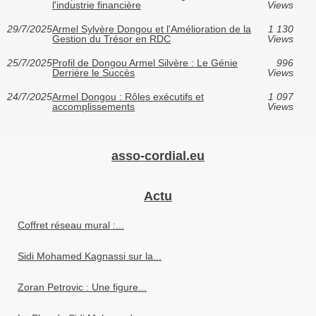
l'industrie financière
Views
29/7/2025
Armel Sylvère Dongou et l'Amélioration de la
1 130
Gestion du Trésor en RDC
Views
25/7/2025
Profil de Dongou Armel Silvère : Le Génie
996
Derrière le Succès
Views
24/7/2025
Armel Dongou : Rôles exécutifs et
1 097
accomplissements
Views
asso-cordial.eu
Actu
Coffret réseau mural :...
Sidi Mohamed Kagnassi sur la...
Zoran Petrovic : Une figure...