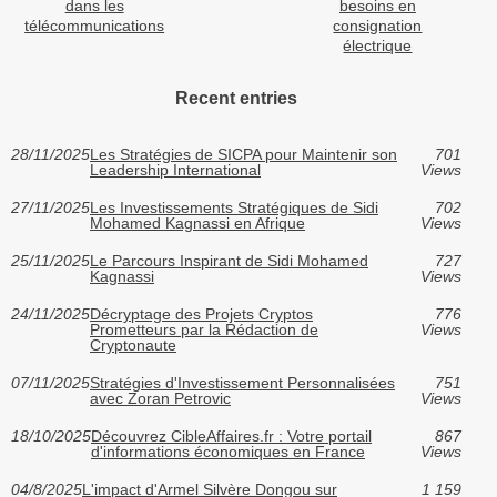
dans les
besoins en
télécommunications
consignation
électrique
Recent entries
28/11/2025
Les Stratégies de SICPA pour Maintenir son
701
Leadership International
Views
27/11/2025
Les Investissements Stratégiques de Sidi
702
Mohamed Kagnassi en Afrique
Views
25/11/2025
Le Parcours Inspirant de Sidi Mohamed
727
Kagnassi
Views
24/11/2025
Décryptage des Projets Cryptos
776
Prometteurs par la Rédaction de
Views
Cryptonaute
07/11/2025
Stratégies d'Investissement Personnalisées
751
avec Zoran Petrovic
Views
18/10/2025
Découvrez CibleAffaires.fr : Votre portail
867
d'informations économiques en France
Views
04/8/2025
L'impact d'Armel Silvère Dongou sur
1 159