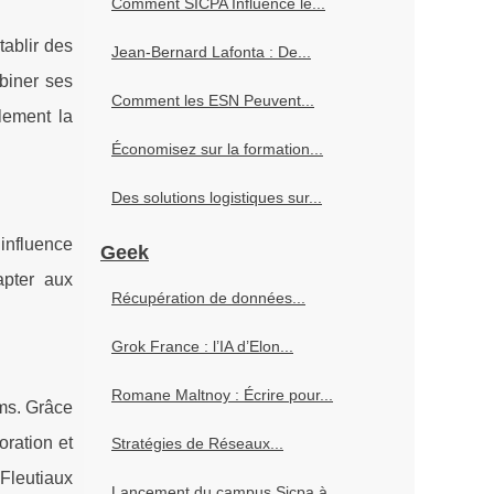
Comment SICPA Influence le...
tablir des
Jean-Bernard Lafonta : De...
mbiner ses
Comment les ESN Peuvent...
lement la
Économisez sur la formation...
Des solutions logistiques sur...
 influence
Geek
apter aux
Récupération de données...
Grok France : l’IA d’Elon...
Romane Maltnoy : Écrire pour...
ems. Grâce
oration et
Stratégies de Réseaux...
 Fleutiaux
Lancement du campus Sicpa à...