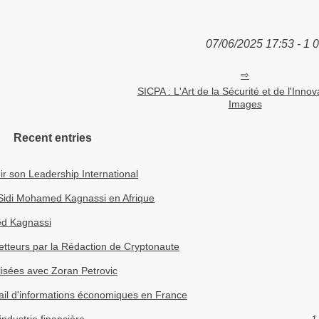
07/06/2025 17:53 - 1 
SICPA : L'Art de la Sécurité et de l'Innov
Images
Recent entries
r son Leadership International
 Sidi Mohamed Kagnassi en Afrique
ed Kagnassi
tteurs par la Rédaction de Cryptonaute
lisées avec Zoran Petrovic
rtail d'informations économiques en France