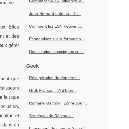
Comment SICPA Influence le...
domaine.
Jean-Bernard Lafonta : De...
Comment les ESN Peuvent...
ux. Elles
nt et des
Économisez sur la formation...
eux gérer
Des solutions logistiques sur...
Geek
Récupération de données...
ement que
estisseurs
Grok France : l’IA d’Elon...
e fait que
Romane Maltnoy : Écrire pour...
onclusion,
cation et
Stratégies de Réseaux...
er dans un
Lancement du campus Sicpa à...