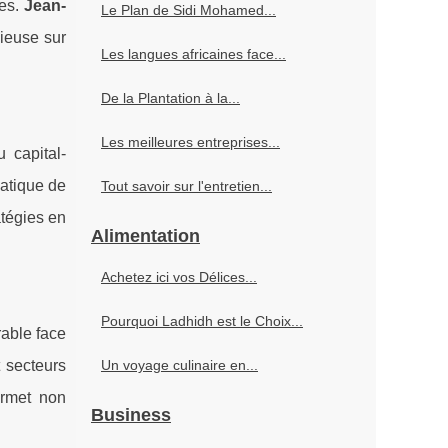
xes.
Jean-
Le Plan de Sidi Mohamed...
cieuse sur
Les langues africaines face...
De la Plantation à la...
Les meilleures entreprises...
 capital-
matique de
Tout savoir sur l'entretien...
atégies en
Alimentation
Achetez ici vos Délices...
Pourquoi Ladhidh est le Choix...
rable face
t secteurs
Un voyage culinaire en...
ermet non
Business